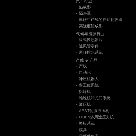
汽车行业
热成形
信息
隔热罩
串联生产线的自动化改造
高强度铝成形
气候与能源行业
板式换热器片
通风管零件
屋顶排水系统
产线 & 产品
产线
自动化
冲压机器人
多工位系统
拆垛机
堆垛机和龙门系统
液压机
AP&T伺服液压机
ODEN多用途压力机
换模系统
模具