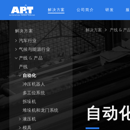
Skip
to
解决方案
公司简介
研发
服
main
content
解决方案
产线 & 产
Breadcrum
解决方案
汽车行业
气候与能源行业
产线 & 产品
产线
自动化
冲压机器人
多工位系统
拆垛机
自动
堆垛机和龙门系统
液压机
模具