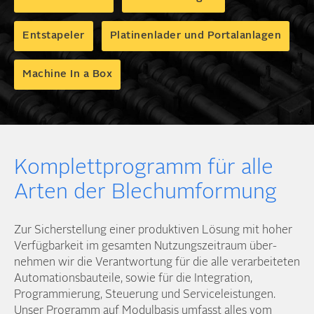
Entstapeler
Platinenlader und Portalanlagen
Machine In a Box
Komplett­programm für alle
Arten der Blech­umformung
Zur Sicher­stellung einer produktiven Lösung mit hoher
Verfügbar­keit im gesamten Nutzungs­zeitraum über­
nehmen wir die Verant­wortung für die alle verarbeiteten
Automations­bauteile, sowie für die Integration,
Programmierung, Steuerung und Service­leistungen.
Unser Programm auf Modul­basis umfasst alles vom