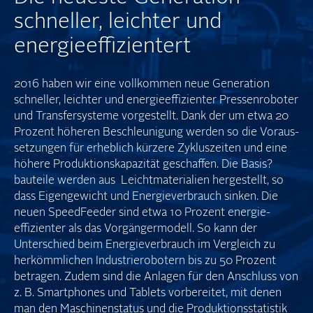
schneller, leichter und
energie­effizientert
2016 haben wir eine vollkommen neue Generation
schneller, leichter und energie­effizienter Pressen­roboter
und Transfer­systeme vorgestellt. Dank der um etwa 20
Prozent höheren Beschleunigung werden so die Voraus­
setzungen für erheblich kürzere Zyklus­zeiten und eine
höhere Produktions­kapazität geschaffen. Die Basis?
bauteile werden aus Leicht­materialien hergestellt, so
dass Eigen­gewicht und Energie­verbrauch sinken. Die
neuen SpeedFeeder sind etwa 10 Prozent energie­
effizienter als das Vorgänger­modell. So kann der
Unterschied beim Energie­verbrauch im Vergleich zu
herkömm­lichen Industrie­robotern bis zu 50 Prozent
betragen. Zudem sind die Anlagen für den Anschluss von
z. B. Smartphones und Tablets vorbereitet, mit denen
man den Maschinen­status und die Produktions­statistik