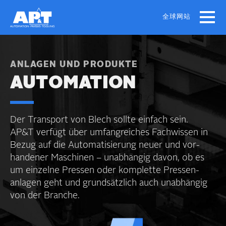
Skip
to
全球网站
main
content
ANLAGEN UND PRODUKTE
AUTOMATION
Der Transport von Blech sollte einfach sein.
AP&T verfügt über umfang­reiches Fachwissen in
Bezug auf die Automatisierung neuer und vor­
handener Maschinen – unab­hängig davon, ob es
um einzelne Pressen oder komplette Pressen­
anlagen geht und grund­sätzlich auch unabhängig
von der Branche.