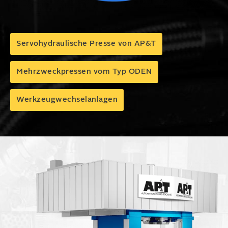
Servohydraulische Presse von AP&T
Mehrzweck­pressen vom Typ ODEN
Werkzeug­wechsel­anlagen