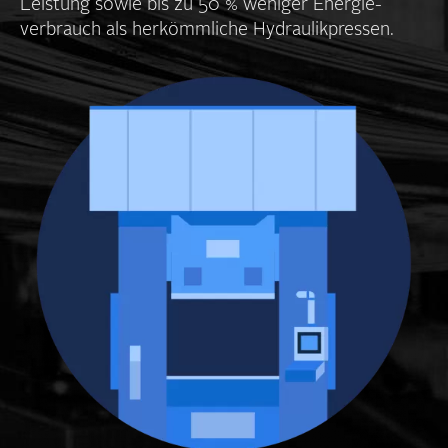
Leistung sowie bis zu 50 % weniger Energie­
verbrauch als her­kömmliche Hydraulikpressen.