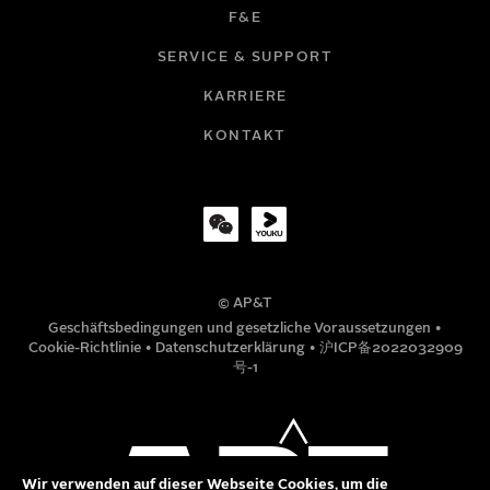
F&E
E-MAIL
SERVICE & SUPPORT
KARRIERE
FIRMA
KONTAKT
TITEL
© AP&T
TELEFONNUMMER
Geschäftsbedingungen und gesetzliche Voraussetzungen
•
Cookie-Richtlinie
•
Datenschutzerklärung
•
沪ICP备2022032909
号-1
MITTEILUNG
Wir verwenden auf dieser Webseite Cookies, um die