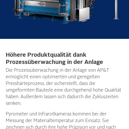
Höhere Produktqualität dank
Prozessüberwachung in der Anlage
Die Prozessüberwachung in der Anlage von AP&T
ermöglicht einen optimierten und geregelten
Presshärteprozess, der sicherstellt, dass die
umgeformten Bauteile eine durchgehend hohe Qualität
haben. Außerdem lassen sich dadurch die Zykluszeiten
senken.
Pyrometer und Infrarotkameras kommen bei der
Messung der Materialtemperatur zum Einsatz. Sie
zeichnen sich durch ihre hohe Präzision vor und nach