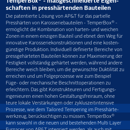
TemperBox
- maß­geschneiderte Eigen­
schaften in press­härtenden Bauteilen
Die patentierte Lösung von AP&T für das partielle
®
Presshärten von Karosserie­bauteilen - TemperBox
-
ermöglicht die Kombination von harten- und weichen
Zonen in einem einzigen Bauteil und ebnet den Weg für
innovative Karosseriekonstruktionen und eine kosten­
günstige Produktion. Individuell definierte Bereiche von
press­gehärteten Bauteilen können zur Maximierung der
Festigkeit vollständig gehärtet werden, während andere
Bereiche weich bleiben, um die gewünschte Duktilität zu
erreichen und um Folge­prozesse wie zum Beispiel
Füge- oder mechanische Beschnitt­operationen zu
erleichtern. Das gibt Konstrukteuren und Fertigungs­
ingenieuren einen hohen Gestaltungs­freiraum, ohne
teure lokale Verstärkungen oder zykluszeit­intensive
Prozesse, wie dem Tailored Tempering im Presshärte­
®
werkzeug, berück­sichtigen zu müssen. TemperBox
kann sowohl in die neuen und bestehenden Multi Layer
Furnaces von AP&T integriert werden, als auch mit