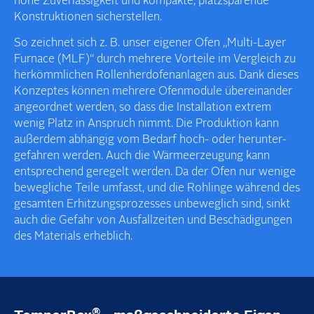
hohe Zuverlässig­keit und kompakte, platz­sparende
Konstruktionen sicher­stellen.
So zeichnet sich z. B. unser eigener Ofen „Multi-Layer
Furnace (MLF)“ durch mehrere Vorteile im Vergleich zu
herkömmlichen Rollenherdofen­anlagen aus. Dank dieses
Konzeptes können mehrere Ofen­module über­einander
angeordnet werden, so dass die Installation extrem
wenig Platz in Anspruch nimmt. Die Produktion kann
außerdem abhängig vom Bedarf hoch- oder herunter­
gefahren werden. Auch die Wärme­erzeugung kann
entsprechend geregelt werden. Da der Ofen nur wenige
bewegliche Teile umfasst, und die Rohlinge während des
gesamten Erhitzungs­prozesses unbeweglich sind, sinkt
auch die Gefahr von Ausfallzeiten und Beschädigungen
des Materials erheblich.
®