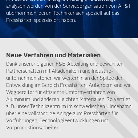
analysen werden von der Service­organisation von AP&T
über­nommen, deren Techniker sich speziell auf das
Presshärten spezialisiert haben.
Neue Verfahren und Materialien
Dank unserer eigenen F&E-Abteilung und bewährten
Partner­schaften mit Akademikern und Industrie­
unternehmen stehen wir weiterhin an der Spitze der
Entwicklung im Bereich Presshärten. Außerdem sind wir
Wegbereiter für effiziente Umform­verfahren von
Aluminium und anderen leichten Materialien. So verfügt
z. B. unser Technik­zentrum im schwedischen Ulricehamn
über eine voll­ständige Anlage zum Presshärten für
Vorführungen, Technologie­entwicklungen und
Vorproduktions­arbeiten.