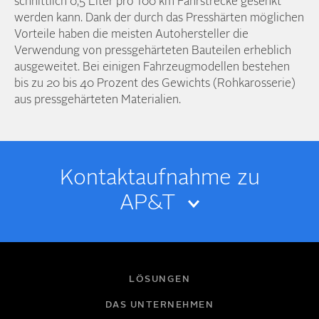
schnittlich 0,5 Liter pro 100 km Fahrstrecke gesenkt
werden kann. Dank der durch das Presshärten möglichen
Vorteile haben die meisten Auto­hersteller die
Verwendung von press­gehärteten Bauteilen erheblich
ausgeweitet. Bei einigen Fahrzeug­modellen bestehen
bis zu 20 bis 40 Prozent des Gewichts (Rohkarosserie)
aus press­gehärteten Materialien.
Kontakt­­aufnahme zu
AP&T
IHR NAME
LÖSUNGEN
DAS UNTERNEHMEN