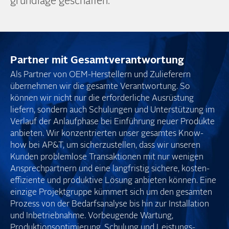
grundlage geschaffen.
Partner mit Gesamt­verantwortung
Als Partner von OEM-Herstellern und Zulieferern
übernehmen wir die gesamte Verantwortung. So
können wir nicht nur die erforderliche Ausrüstung
liefern, sondern auch Schulungen und Unter­stützung im
Verlauf der Anlaufphase bei Einführung neuer Produkte
anbieten. Wir konzentrierten unser gesamtes Know-
how bei AP&T, um sicherzustellen, dass wir unseren
Kunden problemlose Transaktionen mit nur wenigen
Ansprech­partnern und eine langfristig sichere, kosten­
effiziente und produktive Lösung anbieten können. Eine
einzige Projekt­gruppe kümmert sich um den gesamten
Prozess von der Bedarfs­analyse bis hin zur Installation
und Inbetrieb­nahme. Vorbeugende Wartung,
Produktions­optimierung, Schulung und Leistungs­