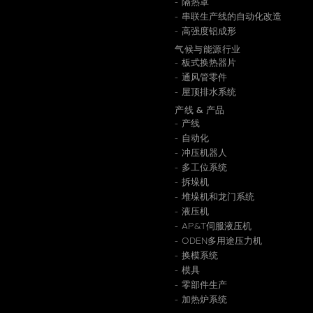
隔热罩
串联生产线的自动化改造
高强度铝成形
气候与能源行业
板式换热器片
通风管零件
屋顶排水系统
产线 & 产品
产线
自动化
冲压机器人
多工位系统
拆垛机
堆垛机和龙门系统
液压机
AP&T伺服液压机
ODEN多用途压力机
换模系统
模具
零部件生产
加热炉系统