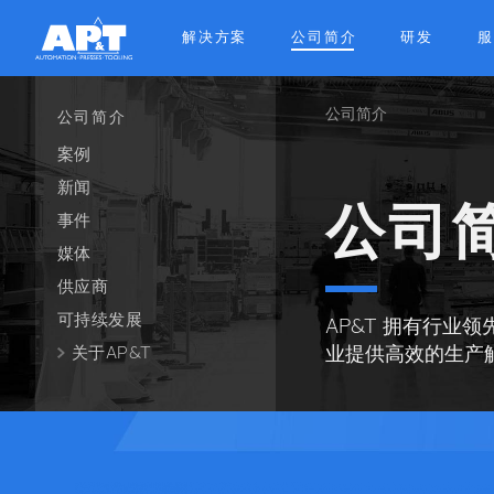
Skip
to
解决方案
公司简介
研发
服
main
content
公司简介
Breadcrum
公司简介
案例
新闻
公司
事件
媒体
供应商
可持续发展
AP&T 拥有行业
业提供高效的生产解
关于AP&T