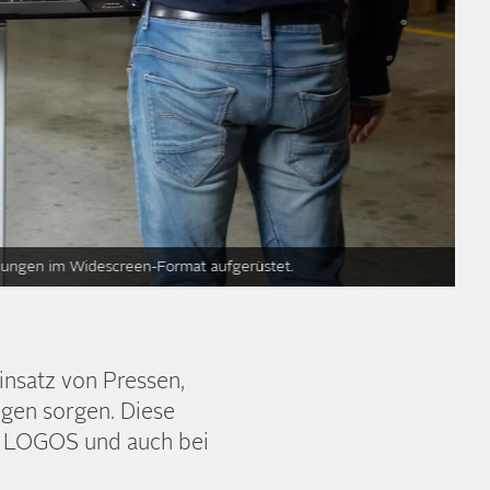
llungen im Widescreen-Format aufgerüstet.
insatz von Pressen,
gen sorgen. Diese
e LOGOS und auch bei