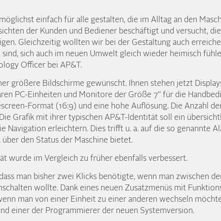
öglichst einfach für alle gestalten, die im Alltag an den Masc
nsichten der Kunden und Bediener beschäftigt und versucht, di
gen. Gleichzeitig wollten wir bei der Gestaltung auch erreiche
ind, sich auch im neuen Umwelt gleich wieder heimisch fühlen“
ology Officer bei AP&T.
ener größere Bildschirme gewünscht. Ihnen stehen jetzt Display
ären PC-Einheiten und Monitore der Größe 7" für die Handbed
creen-Format (16:9) und eine hohe Auflösung. Die Anzahl der 
Die Grafik mit ihrer typischen AP&T-Identität soll ein übersich
e Navigation erleichtern. Dies trifft u. a. auf die so genannte A
k über den Status der Maschine bietet.
tät wurde im Vergleich zu früher ebenfalls verbessert.
st, dass man bisher zwei Klicks benötigte, wenn man zwischen 
halten wollte. Dank eines neuen Zusatzmenüs mit Funktionssc
wenn man von einer Einheit zu einer anderen wechseln möchte“,
 und einer der Programmierer der neuen Systemversion.