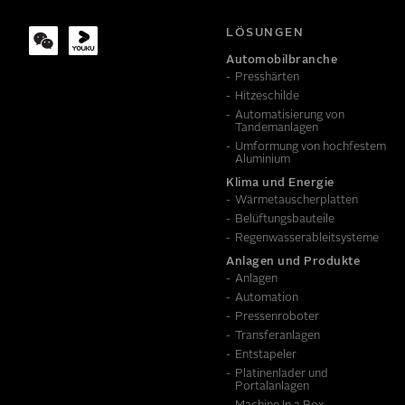
LÖSUNGEN
Automobilbranche
Presshärten
MITTEILUNG
Hitzeschilde
Automatisierung von
Tandemanlagen
Umformung von hochfestem
Aluminium
Klima und Energie
Wärmetauscher­platten
Belüftungs­bauteile
Regenwasser­ableitsysteme
Anlagen und Produkte
Anlagen
Um zu erfahren, wi
Automation
Pressenroboter
Transferanlagen
Entstapeler
Platinenlader und
Portalanlagen