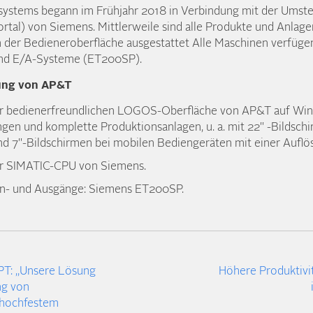
ystems begann im Frühjahr 2018 in Verbindung mit der Umste
ortal) von Siemens. Mittlerweile sind alle Produkte und Anl
n der Bedieneroberfläche ausgestattet Alle Maschinen verfüg
und E/A-Systeme (ET200SP).
rung von AP&T
er bedienerfreundlichen LOGOS-Oberfläche von AP&T auf Wi
gen und komplette Produktionsanlagen, u. a. mit 22" -Bildschi
nd 7"-Bildschirmen bei mobilen Bediengeräten mit einer Aufl
er SIMATIC-CPU von Siemens.
in- und Ausgänge: Siemens ET200SP.
PT: „Unsere Lösung
Höhere Produktivi
ng von
 hochfestem