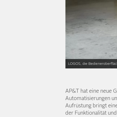
e haben einen 7"-Bildschirm mit
LOGOS, die Bedieneroberfläch
AP&T hat eine neue Ge
Automatisierungen un
Aufrüstung bringt ei
der Funktionalität un