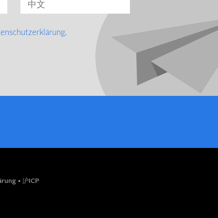
tenschutzerklärung
.
lärung
•
沪ICP