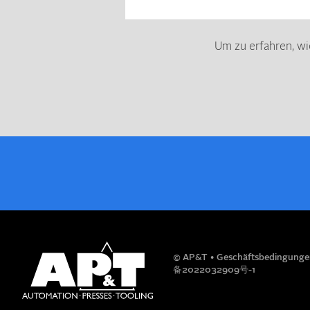
Um zu erfahren, wi
IHR NAME
© AP&T
Geschäftsbedingunge
备2022032909号-1
FIRMA