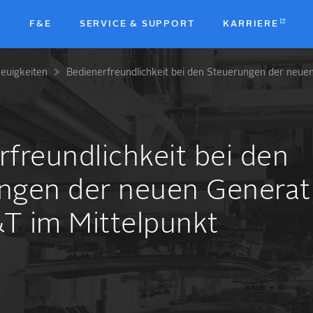
N
F&E
SERVICE & SUPPORT
KARRIERE
euigkeiten
Bedienerfreundlichkeit bei den Steuerungen der neue
b
N
freundlichkeit bei den
ngen der neuen Generat
T im Mittelpunkt