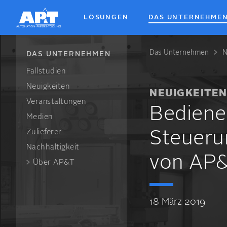
Skip
to
LÖSUNGEN
DAS UNTERNEHME
main
content
Das Unter­nehmen
N
Breadcrum
DAS UNTERNEHMEN
Fallstudien
Neuigkeiten
NEUIGKEITE
Veranstaltungen
Bediener
Medien
Zulieferer
Steueru
Nachhaltigkeit
von AP&
Über AP&T
18 März 2019