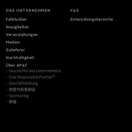
DAS UNTERNEHMEN
F&E
Fallstudien
Entwicklungsbereiche
Neuigkeiten
Veranstaltungen
Medien
Zulieferer
Nachhaltigkeit
Über AP&T
Geschichte des Unternehmens
®
One Responsible Partner
Geschäftsleitung
供货与安装协议
e wir diese Informationen speichern, lesen Sie bitte unsere
Da
Sponsoring
举报