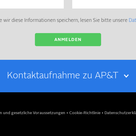
e wir diese Informationen speichern, lesen Sie bitte unsere
Da
Kontakt­­aufnahme zu AP&T
E-MAIL
n und gesetzliche Voraussetzungen
•
Cookie-Richtlinie
•
Datenschutzerk
TITEL
TELEFONNUMMER