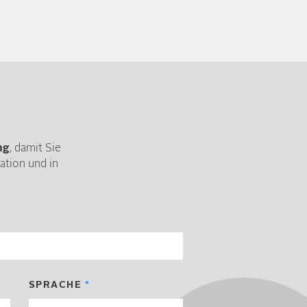
ng
, damit Sie
tion und in
SPRACHE