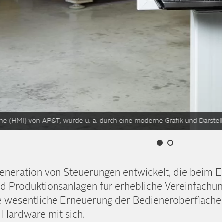
e (HMI) von AP&T, wurde u. a. durch eine moderne Grafik und Darste
neration von Steuerungen entwickelt, die beim E
d Produktionsanlagen für erhebliche Vereinfachun
ne wesentliche Erneuerung der Bedieneroberfläch
d Hardware mit sich.